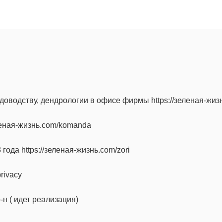
оводству, дендрологии в офисе фирмы https://зеленая-жизн
еленая-жизнь.com/komanda
ода https://зеленая-жизнь.com/zori
rivacy
н ( идет реализация)