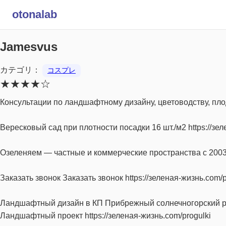
otonalab
Jamesvus
カテゴリ：
コスプレ
★★★★☆
Консультации по ландшафтному дизайну, цветоводству, плод
Вересковый сад при плотности посадки 16 шт./м2 https://з
Озеленяем — частные и коммерческие пространства с 2003 г
Заказать звонок Заказать звонок https://зеленая-жизнь.com/p
Ландшафтный дизайн в КП Прибрежный солнечногорский р-
Ландшафтный проект https://зеленая-жизнь.com/progulki