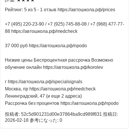
Рейтинг: 5 из 5 - 1 отзыв https://автошкола.рф/prices
+7 (495) 220-23-90 / +7 (925) 745-88-08 / +7 (968) 477-77-
88 https://автошкола.рф/medcheck
37 000 руб https://автошкола.рф/npodo
Низкие цены Беспроцентная рассрочка Возможно
обучение онлайн https://автошкола.рф/korolev
г https://автошкола.рф/specialsignals
Москва, пр https://автошкола.рф/medcheck
Ленинградский, 47 (и еще 2 адреса)
Рассрочка без процентов https://автошкола.рф/npodo
投稿者: 52c5d901231d00e37864ba9cd989f831
投稿日:
2026-02-18
参考になった: 0