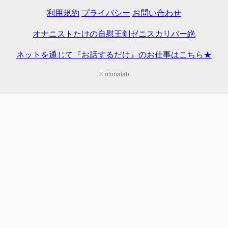
利用規約
プライバシー
お問い合わせ
オナニストたけの自慰王剣ゼニスカリバー絶
ネットを通じて『お話するだけ』のお仕事はこちら★
© otonalab